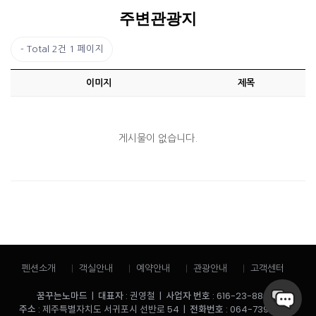
주변관광지
Total 2건
1 페이지
이미지
제목
게시물이 없습니다.
펜션소개
객실안내
예약안내
관광안내
고객센터
꿈꾸는노마드
|
대표자
: 권영철 |
사업자 번호
: 616-23-88038
주소
: 제주특별자치도 서귀포시 선반로 54 |
전화번호
: 064-739-3114 /